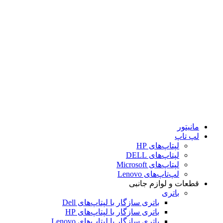
کابل
داک‌استیشن
قلم
DVD رایتر
کیف
کیبورد
کامپیوتر
مودم و تجهیزات شبکه
مودم
مودم ADSL
مودم VDSL
مودم سیم‌کارتی رومیزی
مانیتور
لپ تاپ
لپتاپ‌های HP
لپتاپ‌های DELL
لپتاپ‌های Microsoft
لپ‌تاپ‌های Lenovo
قطعات و لوازم جانبی
باتری
باتری سازگار با لپتاپ‌های Dell
باتری سازگار با لپتاپ‌های HP
باتری سازگار با لپتاپ‌های Lenovo