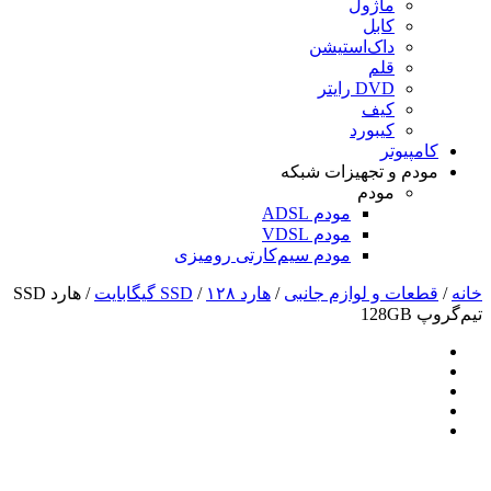
ماژول
کابل
داک‌استیشن
قلم
DVD رایتر
کیف
کیبورد
کامپیوتر
مودم و تجهیزات شبکه
مودم
مودم ADSL
مودم VDSL
مودم سیم‌کارتی رومیزی
خانه
/
قطعات و لوازم جانبی
/
هارد SSD
۱۲۸ گیگابایت
/
/ هارد SSD
تیم‌گروپ 128GB