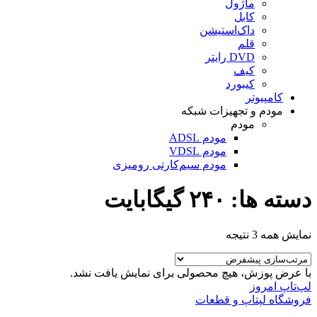
ماژول
کابل
داک‌استیشن
قلم
DVD رایتر
کیف
کیبورد
کامپیوتر
مودم و تجهیزات شبکه
مودم
مودم ADSL
مودم VDSL
مودم سیم‌کارتی رومیزی
دسته ها: ۲۴۰ گیگابایت
نمایش همه 3 نتیجه
با عرض پوزش، هیچ محصولی برای نمایش یافت نشد.
لپ‌تاپ امروز
فروشگاه لپتاپ و قطعات