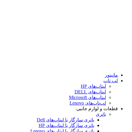
کابل
داک‌استیشن
قلم
DVD رایتر
کیف
کیبورد
کامپیوتر
مودم و تجهیزات شبکه
مودم
مودم ADSL
مودم VDSL
مودم سیم‌کارتی رومیزی
مانیتور
لپ تاپ
لپتاپ‌های HP
لپتاپ‌های DELL
لپتاپ‌های Microsoft
لپ‌تاپ‌های Lenovo
قطعات و لوازم جانبی
باتری
باتری سازگار با لپتاپ‌های Dell
باتری سازگار با لپتاپ‌های HP
باتری سازگار با لپتاپ‌های Lenovo