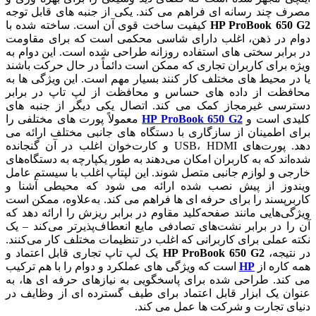
مصرف چند رسانه ای فراهم می کند. یکی از جنبه های قابل توجه
HP ProBook 650 G2
کیفیت ساخت قوی آن است. ساخته شده با
دوام در ذهن، اغلب دارای شاسی محکمی است که برای مقاومت
در برابر سختی های استفاده روزانه طراحی شده است. این دوام به
ویژه برای کاربران تجاری که ممکن است دائماً در حال حرکت باشند
یا در محیط های مختلف کار کنند بسیار مهم است. این ویژگی ها به
محافظت از داده های حساس و محافظت از لپ تاپ در برابر
دسترسی غیرمجاز کمک می کند. اتصال یکی دیگر از جنبه های
کلیدی است و
650 G2
ProBook
HP
معمولاً پورت های مختلفی را
برای اطمینان از سازگاری با دستگاه های جانبی مختلف ارائه می
دهد. پورت‌های USB، HDMI و کارت‌خوان اغلب در آن گنجانده
شده‌اند که به کاربران امکان می‌دهند به طور یکپارچه به دستگاه‌های
خارجی و لوازم جانبی متصل شوند. این لپتاپ اغلب با سیستم عامل
ویندوز از پیش نصب شده ارائه می شود که محیطی آشنا و
کاربرپسند را برای حرفه ای ها فراهم می کند. به‌علاوه، ممکن است
ویژگی‌هایی مانند صفحه‌کلید مقاوم در برابر ریزش را ارائه دهد که
آن را در برابر نشت‌های تصادفی مایع انعطاف‌پذیرتر می‌کند – یک
نکته عملی برای کاربرانی که اغلب در تنظیمات مختلف کار می‌کنند.
در نتیجه،
HP ProBook 650 G2
یک لپ تاپ تجاری قابل اعتماد و
همه کاره از
HP
است که ویژگی های عملکرد و دوام را با هم ترکیب
می کند. طراحی شده برای پاسخگویی به نیازهای حرفه ای ها، به
عنوان یک ابزار قابل اعتماد برای طیف گسترده ای از وظایف در
دنیای تجارت و شرکت ها عمل می کند.