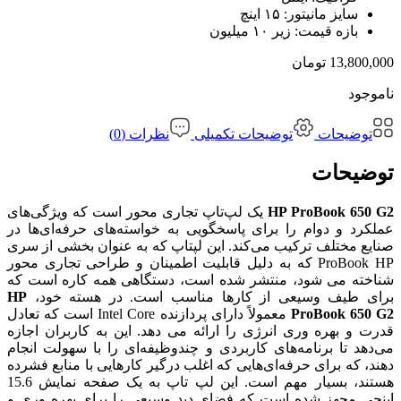
سایز مانیتور:
۱۵ اینچ
بازه قیمت:
زیر ۱۰ میلیون
13,800,000
تومان
ناموجود
توضیحات
توضیحات تکمیلی
نظرات (0)
توضیحات
HP ProBook 650 G2
یک لپ‌تاپ تجاری محور است که ویژگی‌های
عملکرد و دوام را برای پاسخگویی به خواسته‌های حرفه‌ای‌ها در
صنایع مختلف ترکیب می‌کند. این لپتاپ که به عنوان بخشی از سری
ProBook HP که به دلیل قابلیت اطمینان و طراحی تجاری محور
شناخته می شود، منتشر شده است، دستگاهی همه کاره است که
برای طیف وسیعی از کارها مناسب است. در هسته خود،
HP
ProBook 650 G2
معمولاً دارای پردازنده Intel Core است که تعادل
قدرت و بهره وری انرژی را ارائه می دهد. این به کاربران اجازه
می‌دهد تا برنامه‌های کاربردی و چندوظیفه‌ای را با سهولت انجام
دهند، که برای حرفه‌ای‌هایی که اغلب درگیر کارهایی با منابع فشرده
هستند، بسیار مهم است. این لپ تاپ به یک صفحه نمایش 15.6
اینچی مجهز شده است که فضای دید وسیعی را برای بهره وری و