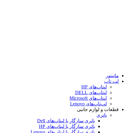
کابل
داک‌استیشن
قلم
DVD رایتر
کیف
کیبورد
کامپیوتر
مودم و تجهیزات شبکه
مودم
مودم ADSL
مودم VDSL
مودم سیم‌کارتی رومیزی
مانیتور
لپ تاپ
لپتاپ‌های HP
لپتاپ‌های DELL
لپتاپ‌های Microsoft
لپ‌تاپ‌های Lenovo
قطعات و لوازم جانبی
باتری
باتری سازگار با لپتاپ‌های Dell
باتری سازگار با لپتاپ‌های HP
باتری سازگار با لپتاپ‌های Lenovo