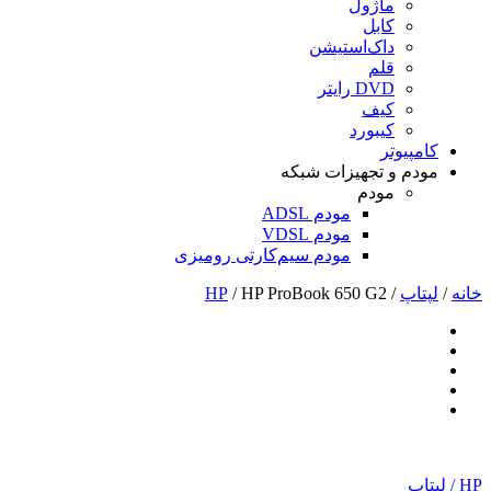
ماژول
کابل
داک‌استیشن
قلم
DVD رایتر
کیف
کیبورد
کامپیوتر
مودم و تجهیزات شبکه
مودم
مودم ADSL
مودم VDSL
مودم سیم‌کارتی رومیزی
خانه
/
لپتاپ
/
/ HP ProBook 650 G2
HP
HP
/
لپتاپ