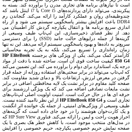
است تا نیازهای برنامه های تجاری مدرن را برآورده کند. بسته به
پیکربندی، می‌تواند دارای پردازنده‌های Core i5 یا i7 اینتل باشد که
چندوظیفه‌ای روان و عملکرد کارآمد را ارائه می‌کند. گنجاندن رم
DDR4 باعث افزایش بیشتر پاسخگویی سیستم می شود و از راه
اندازی سریع برنامه ها و انتقال یکپارچه گردش کار اطمینان می
دهد. از نظر فضای ذخیره‌سازی، این لپ‌تاپ طیف وسیعی از
گزینه‌ها از جمله درایوهای حالت جامد (SSD) را برای دسترسی
سریع‌تر به داده‌ها و بهبود پاسخگویی سیستم ارائه می‌دهد. این نه تنها
زمان راه‌اندازی را تسریع می‌کند، بلکه به یک تجربه محاسباتی
کارآمدتر کمک می‌کند. یکی از ویژگی های برجسته
HP EliteBook
850 G4
کیفیت ساخت قوی آن است. ساخته شده با دقت از مواد
درجه یک، استاندارد برای دوام را برآورده می کند. این تضمین می‌کند
که لپ‌تاپ می‌تواند در برابر سختی‌های استفاده روزانه از جمله قرار
گرفتن در معرض لرزش، ارتفاعات بالا و دمای شدید مقاومت کند.
صفحه کلید مقاوم در برابر نشت یک لایه محافظتی اضافی در برابر
نشت مایعات تصادفی اضافه می کند که یک ویژگی ارزشمند برای
حرفه ای ها در حال حرکت است. امنیت اولویت اصلی لپ‌تاپ‌های
تجاری است و
HP EliteBook 850 G4
از این نظر ناامید کننده نیست.
طیف وسیعی از ویژگی‌های امنیتی، از جمله یک خواننده اثر انگشت
و یک کارت‌خوان هوشمند را در خود جای داده است که گزینه‌های
احراز هویت راحت و ایمن را ارائه می‌کند. فناوری HP Sure View که
در مدل‌های منتخب موجود است، با کاهش خطر هک بصری با یک
صفحه نمایش حریم خصوصی یکپارچه، حریم خصوصی را افزایش