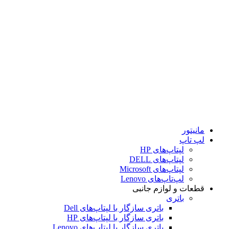
کابل
داک‌استیشن
قلم
DVD رایتر
کیف
کیبورد
کامپیوتر
مودم و تجهیزات شبکه
مودم
مودم ADSL
مودم VDSL
مودم سیم‌کارتی رومیزی
مانیتور
لپ تاپ
لپتاپ‌های HP
لپتاپ‌های DELL
لپتاپ‌های Microsoft
لپ‌تاپ‌های Lenovo
قطعات و لوازم جانبی
باتری
باتری سازگار با لپتاپ‌های Dell
باتری سازگار با لپتاپ‌های HP
باتری سازگار با لپتاپ‌های Lenovo