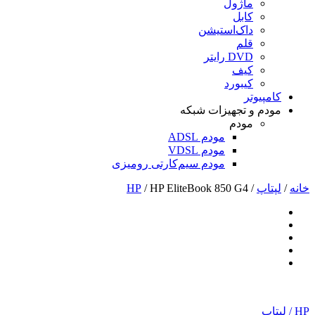
ماژول
کابل
داک‌استیشن
قلم
DVD رایتر
کیف
کیبورد
کامپیوتر
مودم و تجهیزات شبکه
مودم
مودم ADSL
مودم VDSL
مودم سیم‌کارتی رومیزی
خانه
/
لپتاپ
/
/ HP EliteBook 850 G4
HP
HP
/
لپتاپ