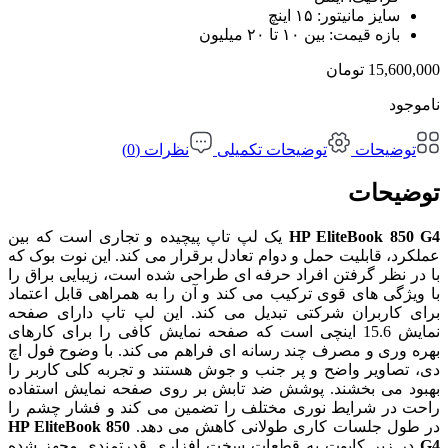
سایز مانیتور:
۱۵ اینچ
بازه قیمت:
بین ۱۰ تا ۲۰ میلیون
15,600,000
تومان
ناموجود
توضیحات
توضیحات تکمیلی
نظرات (0)
توضیحات
HP EliteBook 850 G4
یک لپ تاپ پیچیده و تجاری است که بین
عملکرد، قابلیت حمل و دوام تعادل برقرار می کند. این نوت بوک که
با در نظر گرفتن افراد حرفه ای طراحی شده است، زیبایی براق را
با ویژگی های قوی ترکیب می کند و آن را به همراهی قابل اعتماد
برای کاربران شرکتی تبدیل می کند. این لپ تاپ دارای صفحه
نمایش 15.6 اینچی است که صفحه نمایش کافی را برای کارهای
بهره وری و مصرف چند رسانه ای فراهم می کند. با وضوح فول اچ
دی، تصاویر واضح و پر جنب و جوش هستند و تجربه کلی کاربر را
بهبود می بخشند. پوشش ضد تابش بر روی صفحه نمایش استفاده
راحت در شرایط نوری مختلف را تضمین می کند و فشار چشم را
در طول جلسات کاری طولانی کاهش می دهد.
HP EliteBook 850
G4
در زیر کاپوت به قطعات سخت افزاری قدرتمندی مجهز شده