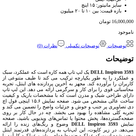
سایز مانیتور:
۱۵ اینچ
بازه قیمت:
بین ۱۰ تا ۲۰ میلیون
16,000,000
تومان
ناموجود
توضیحات
توضیحات تکمیلی
نظرات (0)
توضیحات
DELL Inspiron 3593
یک لپ تاپ همه کاره است که عملکرد، سبک
و عملکرد را به طور یکپارچه ترکیب می کند تا طیف متنوعی از
کاربران را برآورده کند. مجهز به آخرین پردازنده های اینتل، تجربه
محاسباتی قوی را برای کار و سرگرمی ارائه می دهد. این لپ تاپ
دارای طراحی شیک و مدرن است که با مشخصات باریک و کیفیت
ساخت عالی مشخص می شود. صفحه نمایش ۱۵.۶ اینچی فول اچ
دی تصاویری پر جنب و جوش و جزئیات واضح را تضمین می کند و
تجربه کلی مشاهده را بهبود می بخشد. چه در حال کار بر روی
صفحه‌گسترده‌ها، پخش محتوا یا تماس‌های ویدیویی باشید، صفحه
نمایش
DELL Inspiron 3593
وضوح و رنگ‌های زنده را ارائه
می‌دهد. در زیر کاپوت، این لپ‌تاپ به پردازنده‌های قدرتمند اینتل
مجهز شده است که عملکرد چندوظیفه‌ای روان و عملکرد کارآمد را