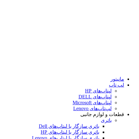
کابل
داک‌استیشن
قلم
DVD رایتر
کیف
کیبورد
کامپیوتر
مودم و تجهیزات شبکه
مودم
مودم ADSL
مودم VDSL
مودم سیم‌کارتی رومیزی
مانیتور
لپ تاپ
لپتاپ‌های HP
لپتاپ‌های DELL
لپتاپ‌های Microsoft
لپ‌تاپ‌های Lenovo
قطعات و لوازم جانبی
باتری
باتری سازگار با لپتاپ‌های Dell
باتری سازگار با لپتاپ‌های HP
باتری سازگار با لپتاپ‌های Lenovo