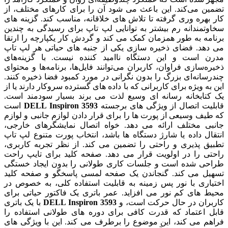
تضمین می‌کند. این باعث می شود آن را برای کارهای مختلف، از
کار بهره وری گرفته تا تلاش های خلاقانه، مناسب کند. گزینه های
سخاوتمندانه رم بیشتر به توانایی لپ تاپ برای رسیدگی به چندین
برنامه به طور همزمان کمک می کند و گردش کار یکپارچه را ارتقا
می دهد. فضای ذخیره سازی یکی از جنبه های حیاتی هر لپ تاپ
مدرن است و این دستگاه ناامید کننده نیست. با گزینه‌های
ذخیره‌سازی فراوان، کاربران می‌توانند فایل‌ها، برنامه‌ها و محتوای
چندرسانه‌ای بزرگ را بدون نگرانی در مورد کمبود فضا ذخیره کنند.
این به ویژه برای کاربرانی که با داده های گسترده سروکار دارند یا از
یک کتابخانه رسانه ای وسیع لذت می برند بسیار سودمند است.
قابلیت اتصال از ویژگی های برجسته
DELL Inspiron 3593
است
که طیف وسیعی از پورت ها را برای قرار دادن لوازم جانبی و لوازم
جانبی مختلف ارائه می دهد. خواه اتصال نمایشگرهای خارجی،
انتقال داده یا شارژ دستگاه ها باشد، انتخاب پورت متنوع لپ تاپ
تطبیق پذیری و راحتی را تضمین می کند. از نظر تجربه کاربری،
راحتی را در اولویت قرار می دهد. صفحه کلید برای تایپ راحت
طراحی شده است و جلسات کاری طولانی را بدون ایجاد خستگی
تسهیل می کند. گنجاندن یک صفحه لمسی پاسخگو و صفحه کلید
اختیاری با نور پس زمینه به قابلیت استفاده کلی، به خصوص در
محیط های کم نور می افزاید. عمر باتری یک فاکتور حیاتی برای
کاربران در حال حرکت است، و
DELL Inspiron 3593
با یک باتری
قابل اعتماد که قدرت کافی برای دوره های طولانی استفاده را
فراهم می کند، این موضوع را برطرف می کند. این با ویژگی های