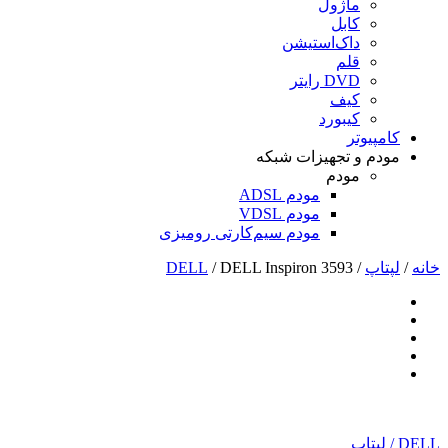
ماژول
کابل
داک‌استیشن
قلم
DVD رایتر
کیف
کیبورد
کامپیوتر
مودم و تجهیزات شبکه
مودم
مودم ADSL
مودم VDSL
مودم سیم‌کارتی رومیزی
خانه
/
لپتاپ
/
/ DELL Inspiron 3593
DELL
DELL
/
لپتاپ