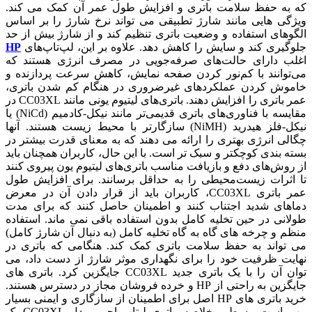
که به حفظ سلامت باتری و افزایش طول عمر آن کمک می کند.
ویژگی هایی مانند شارژ تطبیقی ​​می تواند نرخ شارژ را بر اساس
الگوهای استفاده و وضعیت باتری تنظیم کند و از شارژ بیش از حد
جلوگیری کند و سایش را کاهش دهد. علاوه بر این، لپ‌تاپ‌های
HP
اغلب دارای حالت‌های صرفه‌جویی در مصرف انرژی هستند که
می‌توانند با کم‌نور کردن صفحه نمایش، کاهش سرعت پردازنده و
خاموش کردن عملکردهای غیرضروری در هنگام کم شدن باتری،
عمر باتری را افزایش دهند. باتری‌های لیتیوم یونی مانند CC03XL در
مقایسه با فناوری‌های باتری قدیمی‌تر مانند نیکل-کادمیم (NiCd) یا
نیکل-فلز هیدرید (NiMH) سازگارتر با محیط زیست هستند. آنها
چگالی انرژی بهتری را ارائه می دهند که به معنای قدرت بیشتر در
بسته بندی کوچکتر و سبک تر است. با این حال، کاربران همچنان باید
از روش‌های دفع و بازیافت مناسب باتری‌های لیتیوم یون پیروی کنند
تا اثرات زیست‌محیطی را به حداقل برسانند. برای افزایش طول
عمر باتری CC03XL، کاربران باید از قرار دادن آن در معرض
دماهای شدید اجتناب کنند و اطمینان حاصل کنند که برای مدت
طولانی در حین تخلیه کامل بدون استفاده باقی نمی ماند. استفاده
منظم و چرخه های گاه به گاه تخلیه کامل (به دنبال آن شارژ کامل)
می تواند به حفظ سلامت باتری کمک کند. هنگامی که باتری در
نهایت ظرفیت خود را برای نگهداری موثر شارژ از دست داد، می
توان آن را با یک باتری جدید CC03XL جایگزین کرد. باتری های
جایگزین به راحتی از HP و خرده فروشان مجاز در دسترس هستند.
خرید باتری های HP اصل برای اطمینان از سازگاری و ایمنی بسیار
مهم است. به طور خلاصه، باتری لپتاپ اچپی مدل CC03XL یک