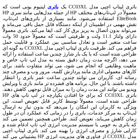
باتری لپتاپ اچپی مدل CC03XL یک
باتری
لیتیوم یونی است که
معمولاً در لپ‌تاپ‌های مختلف HP از جمله مدل‌هایی مانند سری HP
EliteBook استفاده می‌شود. مانند بسیاری از باتری‌های لپ‌تاپ،
نقش مهمی در اطمینان از اینکه دستگاه قابل حمل باقی می‌ماند و
می‌تواند بدون اتصال به پریز برق کار کند، ایفا می‌کند. باتری معمولاً
دارای ولتاژ 11.1 ولت و ظرفیتی است که معمولاً حدود 50 وات
ساعت متغیر است و تعادل مناسبی بین عملکرد و قابلیت حمل
فراهم می کند. ظرفیت باتری لپتاپ اچپی مدل CC03XL به گونه ای
طراحی شده است که با یک بار شارژ چندین ساعت استفاده را ارائه
می دهد، اگرچه مدت زمان دقیق بسته به مدل لپ تاپ خاص و
ماهیت وظایفی که انجام می شود، می تواند متفاوت باشد. برای
کارهای معمولی اداری مانند پردازش کلمه، مرور وب و مصرف چند
رسانه ای، کاربران می توانند چندین ساعت عمر باتری را انتظار
داشته باشند. با این حال، برنامه های فشرده تر مانند بازی یا ویرایش
ویدیو می توانند این مدت زمان را به میزان قابل توجهی کاهش دهند.
باتری CC03XL که برای جا افتادن یکپارچه در لپ تاپ های HP
طراحی شده است، معمولاً توسط کاربر قابل تعویض است. این
ویژگی به کاربران این امکان را می‌دهد که بدون نیاز به ارسال
لپ‌تاپ به مرکز خدمات، باتری را در زمانی که عملکرد آن در طول
زمان کاهش می‌یابد، تعویض کنند. طراحی همچنین تضمین می کند
که باتری به خوبی با سیستم مدیریت انرژی لپ تاپ ادغام شده و
کارایی شارژ و مصرف انرژی را بهینه می کند. باتری لپتاپ اچپی
مدل CC03XL از فناوری های مدیریت انرژی HP پشتیبانی می کند