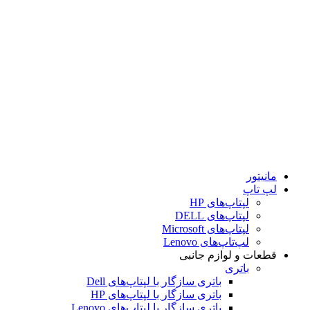
کابل
داک‌استیشن
قلم
DVD رایتر
کیف
کیبورد
کامپیوتر
مودم و تجهیزات شبکه
مودم
مودم ADSL
مودم VDSL
مودم سیم‌کارتی رومیزی
مانیتور
لپ تاپ
لپتاپ‌های HP
لپتاپ‌های DELL
لپتاپ‌های Microsoft
لپ‌تاپ‌های Lenovo
قطعات و لوازم جانبی
باتری
باتری سازگار با لپتاپ‌های Dell
باتری سازگار با لپتاپ‌های HP
باتری سازگار با لپتاپ‌های Lenovo