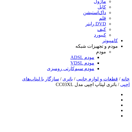
ماژول
کابل
داک‌استیشن
قلم
DVD رایتر
کیف
کیبورد
کامپیوتر
مودم و تجهیزات شبکه
مودم
مودم ADSL
مودم VDSL
مودم سیم‌کارتی رومیزی
خانه
/
قطعات و لوازم جانبی
/
باتری
/
سازگار با لپتاپ‌های
اچپی
/ باتری لپتاپ اچپی مدل CC03XL